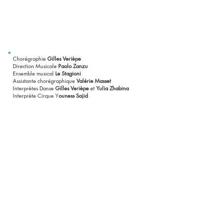
Chorégraphie
Gilles Verièpe
Direction Musicale
Paolo Zanzu
Ensemble musical
Le Stagioni
Assistante chorégraphique
Valérie Masset
Interprètes Danse
Gilles Verièpe
et
Yulia Zhabina
Interprète Cirque Y
ouness Sajid
Chanteur Lyrique
Léo Fernique
Musiciens
Paolo Zanzu
(Clavecin),
Sue-Ying Koang
(Violon),
Patrick Oliva
(Violon)
Dramaturgie
Caroline Mounier-Vehier
Création lumière
Paul Zandbelt
Costumes
Pauline Juille
Public
Tout public
Durée
65 mn
Coproduction et accueil en résidence de création
Théâtre André Malraux
(Chevilly-Larue),
Théâtre des
Bergeries
(Noisy-le-Sec),
EPCC La Barcarolle
(Saint-
Omer).
Cabaret baroque
est soutenu par le
Conseil régional
d’Île-de-France
dans le cadre de la Permanence
Artistique et Culturelle et le
Conseil départemental du